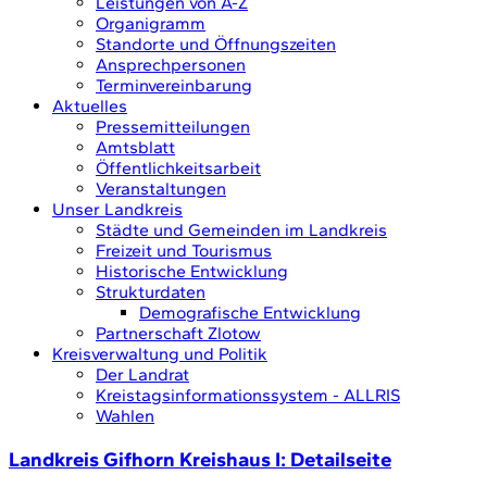
Leistungen von A-Z
Organigramm
Standorte und Öffnungszeiten
Ansprechpersonen
Terminvereinbarung
Aktuelles
Pressemitteilungen
Amtsblatt
Öffentlichkeitsarbeit
Veranstaltungen
Unser Landkreis
Städte und Gemeinden im Landkreis
Freizeit und Tourismus
Historische Entwicklung
Strukturdaten
Demografische Entwicklung
Partnerschaft Zlotow
Kreisverwaltung und Politik
Der Landrat
Kreistagsinformationssystem - ALLRIS
Wahlen
Landkreis Gifhorn Kreishaus I
: Detailseite