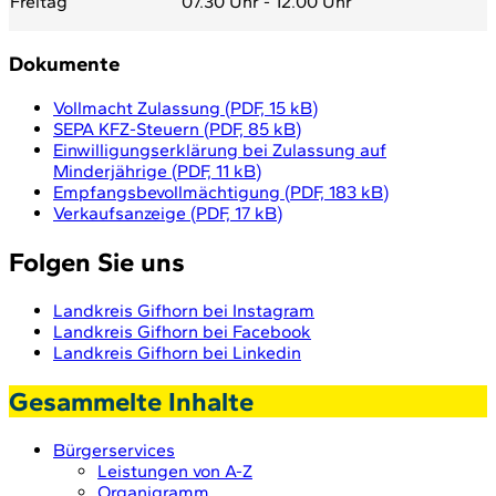
Freitag
07.30 Uhr - 12.00 Uhr
Dokumente
Vollmacht Zulassung
(
PDF, 15 kB
)
SEPA KFZ-Steuern
(
PDF, 85 kB
)
Einwilligungserklärung bei Zulassung auf
Minderjährige
(
PDF, 11 kB
)
Empfangsbevollmächtigung
(
PDF, 183 kB
)
Verkaufsanzeige
(
PDF, 17 kB
)
Folgen Sie uns
Landkreis Gifhorn bei Instagram
Landkreis Gifhorn bei Facebook
Landkreis Gifhorn bei Linkedin
Gesammelte Inhalte
Bürgerservices
Leistungen von A-Z
Organigramm