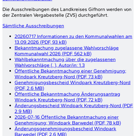
Die Ausschreibungen des Landkreises Gifhorn werden von
der Zentralen Vergabestelle (
ZVS
) durchgeführt.
Sämtliche Ausschreibungen
20260717 Informationen zu den Kommunalwahlen am
13.09.2026
(
PDF, 93 kB
)
Bekanntmachung zugelassene Wahlvorschläge
Kommunalwahl 2026
(
PDF, 562 kB
)
Wahlbekanntmachung über die zugelassenen
Wahlvorschläge
(
,
)
, Autor/in:
1.3
Öffentliche Bekanntmachung einer Genehmigung;
Windpark Kreutzberg-Nord
(
PDF, 73 kB
)
Genehmigungsbescheid Windpark Kreutzberg-Nord
(
PDF, 2.6 MB
)
Öffentliche Bekanntmachung Änderungsantrag
Windpark Kreutzberg-Nord
(
PDF, 72 kB
)
Änderungsbescheid Windpark Kreutzberg-Nord
(
PDF,
2.9 MB
)
2026-07-16 Öffentliche Bekanntmachung einer
Genehmigung; Windpark Barwedel
(
PDF, 78 kB
)
Änderungsgenehmigungsbescheid Windpark
Barwedel
(
PDF, 2.6 MB
)