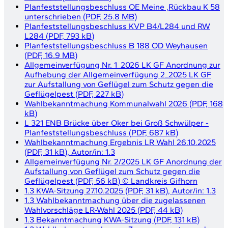
Planfeststellungsbeschluss OE Meine ,Rückbau K 58
unterschrieben
(
PDF, 25.8 MB
)
Planfeststellungsbeschluss KVP B4/L284 und RW
L284
(
PDF, 793 kB
)
Planfeststellungsbeschluss B 188 OD Weyhausen
(
PDF, 16.9 MB
)
Allgemeinverfügung Nr. 1_2026 LK GF Anordnung zur
Aufhebung der Allgemeinverfügung 2_2025 LK GF
zur Aufstallung von Geflügel zum Schutz gegen die
Geflügelpest
(
PDF, 227 kB
)
Wahlbekanntmachung Kommunalwahl 2026
(
PDF, 168
kB
)
L 321 ENB Brücke über Oker bei Groß Schwülper -
Planfeststellungsbeschluss
(
PDF, 687 kB
)
Wahlbekanntmachung Ergebnis LR Wahl 26.10.2025
(
PDF, 31 kB
)
, Autor/in:
1.3
Allgemeinverfügung Nr. 2/2025 LK GF Anordnung der
Aufstallung von Geflügel zum Schutz gegen die
Geflügelpest
(
PDF, 56 kB
)
©
Landkreis Gifhorn
1.3 KWA-Sitzung 27.10.2025
(
PDF, 31 kB
)
, Autor/in:
1.3
1.3 Wahlbekanntmachung über die zugelassenen
Wahlvorschläge LR-Wahl 2025
(
PDF, 44 kB
)
1.3 Bekanntmachung KWA-Sitzung
(
PDF, 131 kB
)