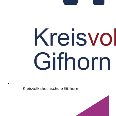
Kreisvolkshochschule Gifhorn