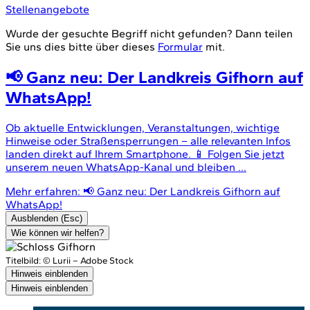
Stellenangebote
Wurde der gesuchte Begriff nicht gefunden? Dann teilen
Sie uns dies bitte über dieses
Formular
mit.
📢 Ganz neu: Der Landkreis Gifhorn auf
WhatsApp!
Ob aktuelle Entwicklungen, Veranstaltungen, wichtige
Hinweise oder Straßensperrungen – alle relevanten Infos
landen direkt auf Ihrem Smartphone. 📱 Folgen Sie jetzt
unserem neuen WhatsApp-Kanal und bleiben ...
Mehr erfahren
: 📢 Ganz neu: Der Landkreis Gifhorn auf
WhatsApp!
Ausblenden (Esc)
Wie können wir helfen?
Titelbild:
© Lurii – Adobe Stock
Hinweis einblenden
Hinweis einblenden