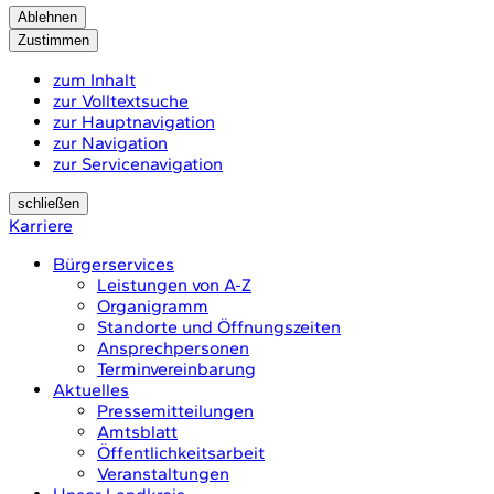
Ablehnen
Zustimmen
zum Inhalt
zur Volltextsuche
zur Hauptnavigation
zur Navigation
zur Servicenavigation
schließen
Karriere
Bürgerservices
Leistungen von A-Z
Organigramm
Standorte und Öffnungszeiten
Ansprechpersonen
Terminvereinbarung
Aktuelles
Pressemitteilungen
Amtsblatt
Öffentlichkeitsarbeit
Veranstaltungen