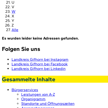
U
V
W
X
Y
Z
Alle
Es wurden leider keine Adressen gefunden.
Folgen Sie uns
Landkreis Gifhorn bei Instagram
Landkreis Gifhorn bei Facebook
Landkreis Gifhorn bei Linkedin
Gesammelte Inhalte
Bürgerservices
Leistungen von A-Z
Organigramm
Standorte und Öffnungszeiten