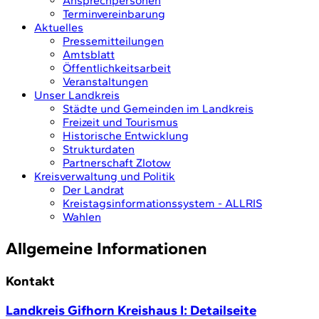
Ansprechpersonen
Terminvereinbarung
Aktuelles
Pressemitteilungen
Amtsblatt
Öffentlichkeitsarbeit
Veranstaltungen
Unser Landkreis
Städte und Gemeinden im Landkreis
Freizeit und Tourismus
Historische Entwicklung
Strukturdaten
Partnerschaft Zlotow
Kreisverwaltung und Politik
Der Landrat
Kreistagsinformationssystem - ALLRIS
Wahlen
Allgemeine Informationen
Kontakt
Landkreis Gifhorn Kreishaus I
: Detailseite