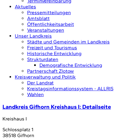
Terminvereinbarung
Aktuelles
Pressemitteilungen
Amtsblatt
Öffentlichkeitsarbeit
Veranstaltungen
Unser Landkreis
Städte und Gemeinden im Landkreis
Freizeit und Tourismus
Historische Entwicklung
Strukturdaten
Demografische Entwicklung
Partnerschaft Zlotow
Kreisverwaltung und Politik
Der Landrat
Kreistagsinformationssystem - ALLRIS
Wahlen
Landkreis Gifhorn Kreishaus I
: Detailseite
Kreishaus I
Schlossplatz 1
38518 Gifhorn