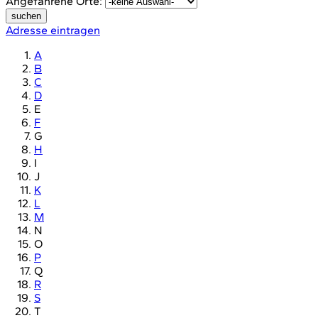
Angefahrene Orte:
suchen
Adresse eintragen
A
B
C
D
E
F
G
H
I
J
K
L
M
N
O
P
Q
R
S
T