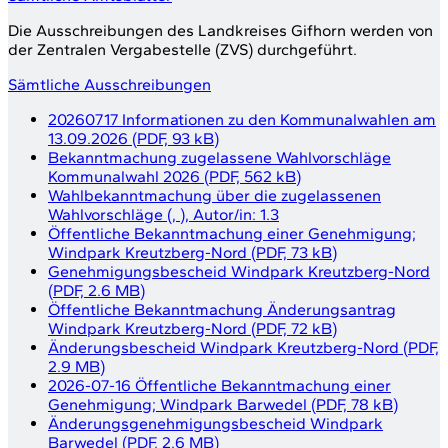
Die Ausschreibungen des Landkreises Gifhorn werden von
der Zentralen Vergabestelle (
ZVS
) durchgeführt.
Sämtliche Ausschreibungen
20260717 Informationen zu den Kommunalwahlen am
13.09.2026
(
PDF, 93 kB
)
Bekanntmachung zugelassene Wahlvorschläge
Kommunalwahl 2026
(
PDF, 562 kB
)
Wahlbekanntmachung über die zugelassenen
Wahlvorschläge
(
,
)
, Autor/in:
1.3
Öffentliche Bekanntmachung einer Genehmigung;
Windpark Kreutzberg-Nord
(
PDF, 73 kB
)
Genehmigungsbescheid Windpark Kreutzberg-Nord
(
PDF, 2.6 MB
)
Öffentliche Bekanntmachung Änderungsantrag
Windpark Kreutzberg-Nord
(
PDF, 72 kB
)
Änderungsbescheid Windpark Kreutzberg-Nord
(
PDF,
2.9 MB
)
2026-07-16 Öffentliche Bekanntmachung einer
Genehmigung; Windpark Barwedel
(
PDF, 78 kB
)
Änderungsgenehmigungsbescheid Windpark
Barwedel
(
PDF, 2.6 MB
)