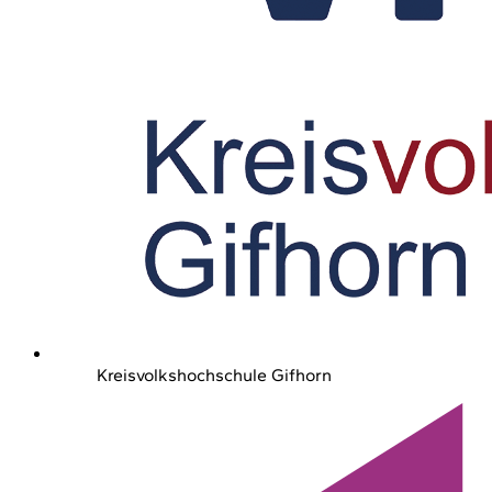
Kreisvolkshochschule Gifhorn