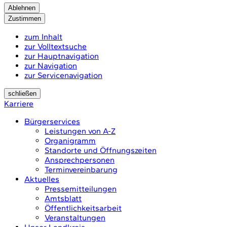
Ablehnen
Zustimmen
zum Inhalt
zur Volltextsuche
zur Hauptnavigation
zur Navigation
zur Servicenavigation
schließen
Karriere
Bürgerservices
Leistungen von A-Z
Organigramm
Standorte und Öffnungszeiten
Ansprechpersonen
Terminvereinbarung
Aktuelles
Pressemitteilungen
Amtsblatt
Öffentlichkeitsarbeit
Veranstaltungen