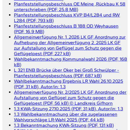
Planfeststellungsbeschluss OE Meine ,Rückbau K 58
unterschrieben
(
PDF, 25.8 MB
)
Planfeststellungsbeschluss KVP B4/L284 und RW
L284
(
PDF, 793 kB
)
Planfeststellungsbeschluss B 188 OD Weyhausen
(
PDF, 16.9 MB
)
Allgemeinverfügung Nr. 1_2026 LK GF Anordnung zur
Aufhebung der Allgemeinverfügung 2_2025 LK GF
zur Aufstallung von Geflügel zum Schutz gegen die
Geflügelpest
(
PDF, 227 kB
)
Wahlbekanntmachung Kommunalwahl 2026
(
PDF, 168
kB
)
L 321 ENB Brücke über Oker bei Groß Schwülper -
Planfeststellungsbeschluss
(
PDF, 687 kB
)
Wahlbekanntmachung Ergebnis LR Wahl 26.10.2025
(
PDF, 31 kB
)
, Autor/in:
1.3
Allgemeinverfügung Nr. 2/2025 LK GF Anordnung der
Aufstallung von Geflügel zum Schutz gegen die
Geflügelpest
(
PDF, 56 kB
)
©
Landkreis Gifhorn
1.3 KWA-Sitzung 27.10.2025
(
PDF, 31 kB
)
, Autor/in:
1.3
1.3 Wahlbekanntmachung über die zugelassenen
Wahlvorschläge LR-Wahl 2025
(
PDF, 44 kB
)
1.3 Bekanntmachung KWA-Sitzung
(
PDF, 131 kB
)