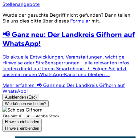
Stellenangebote
Wurde der gesuchte Begriff nicht gefunden? Dann teilen
Sie uns dies bitte über dieses
Formular
mit.
📢 Ganz neu: Der Landkreis Gifhorn auf
WhatsApp!
Ob aktuelle Entwicklungen, Veranstaltungen, wichtige
Hinweise oder Straßensperrungen – alle relevanten Infos
landen direkt auf Ihrem Smartphone. 📱 Folgen Sie jetzt
unserem neuen WhatsApp-Kanal und bleiben ...
Mehr erfahren
: 📢 Ganz neu: Der Landkreis Gifhorn auf
WhatsApp!
Ausblenden (Esc)
Wie können wir helfen?
Titelbild:
© Lurii – Adobe Stock
Hinweis einblenden
Hinweis einblenden